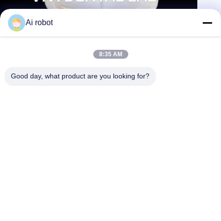
Ai robot
ডিজিটাল সিএডি সিএএম ডেন্টাল ল্যাব ক্রাউন ট্রান্সলুসেন্ট স্তরযুক্ত জিরকোনিয়া ক্রাউন
8:35 AM
এখনই যোগাযোগ করুন
আরও জানুন
Good day, what product are you looking for?
#
স্তরযুক্ত জিরকোনিয়া মুকুট
#
হাই নোবেল মেটাল ক্রাউন
#
পিএমএমএ অস্থায়ী মুকুট
দাঁতের মুকুট এবং ব্রিজ
2025-07-04
173 ভিউ
পণ্যের নামঃ স্তরযুক্ত জিরকোনিয়া মুকুট বর্ণনাঃ জিরকোনিয়াম থেকে তৈরি মুকুটগুলি
আরো দেখুন
ক্রমবর্ধমান সাধারণ হয়ে উঠছে, এবং এগুলি কিছু সুবিধা প্রদান করে। শক্তি জিরকোনিয়ার অন্যতম প্রধান
সুবিধা হল এর শক্তি এবং স্...
আরো দেখুন
দর্শনার্থীর বার্তা
একটি বার্তা দিন
Slide up to Next