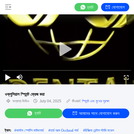
চ্যাট
যোগাযোগ
ওক্লুসিয়াল স্প্লিন্ট ফ্রেজ করা
অন্যান্য ভিডিও
July 04, 2025
কীওয়ার্ড:
স্প্লিন্ট এবং মুখের সুরক্ষা
চ্যাট
আমাদের সাথে যোগাযোগ করুন
ট্যাগ:
#
কাস্টম স্পোর্টস মাউথগার্ড
#
হার্ড নরম Occlusal গার্ড
#
চিকিত্সা ডেন্টাল স্টাডি মডেল