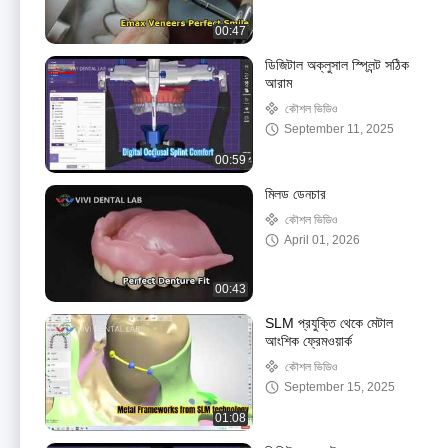
00:47
ডিজিটাল অক্লুসাল স্প্লিন্ট সঠিক
আরাম
কৌশল ভিডিও
September 11, 2025
00:59
মিলড ডেনচার
কৌশল ভিডিও
April 01, 2026
00:43
SLM প্রযুক্তি থেকে মেটাল
আংশিক ফ্রেমওয়ার্ক
কৌশল ভিডিও
September 15, 2025
01:08