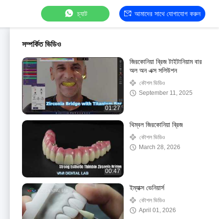
চ্যাট
আমাদের সাথে যোগাযোগ করুন
সম্পর্কিত ভিডিও
জিরকোনিয়া ব্রিজ টাইটানিয়াম বার
অল অন এক্স সলিউশন
কৌশল ভিডিও
September 11, 2025
01:27
থিম্বল জিরকোনিয়া ব্রিজ
কৌশল ভিডিও
March 28, 2026
00:47
ইম্যাক্স ভেনিয়ার্স
কৌশল ভিডিও
April 01, 2026