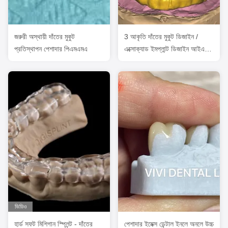
জরুরী অস্থায়ী দাঁতের মুকুট
3 আকৃতি দাঁতের মুকুট ডিজাইন /
প্রতিস্থাপন পেশাদার পিএমএমএ
এক্সোক্যাড ইমপ্লান্ট ডিজাইন আইএসও
অনুমোদিত
ভিডিও
হার্ড সফট মিশিগান স্প্লিন্ট - দাঁতের
পেশাদার ইমেক্স ডেন্টাল ইনলে অনলে উচ্চ