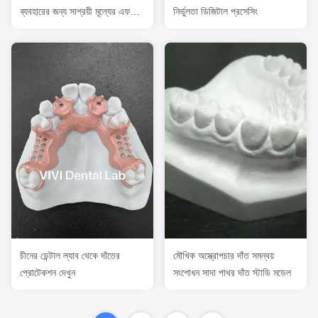
ব্যবহারের জন্য সাশ্রয়ী মূল্যের এফডিএ
নির্ভুলতা ডিজিটাল প্রসেসিং
সার্টিফাইড বাইট স্প্লিন্ট
চীনের ডেন্টাল ল্যাব থেকে দাঁতের
মৌখিক অস্ত্রোপচার দাঁত সমন্বয়
প্রোটেকশন দেখুন
সংশোধন সাদা পাথর দাঁত স্টাডি মডেল