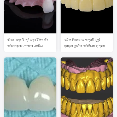
দাঁতের অস্থায়ী পূর্ণ এক্রাইলিক দাঁত
ডেন্টাল পিএমএমএ অস্থায়ী মুকুট
আইভোক্লার পেশাদার এফডিএ
স্বচ্ছতা নান্দনিক আইপিএস ই ম্যাক্স
অনুমোদিত
মুকুট