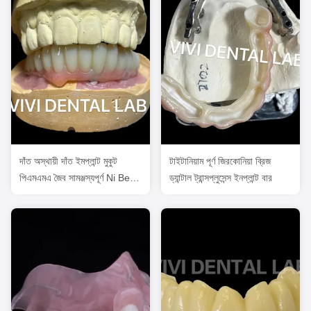
দাঁত অস্থায়ী দাঁত ইমপ্লান্ট মুকুট
টাইটানিয়াম পূর্ণ জিরকোনিয়া ব্রিজ
পিএমএমএ জৈব সামঞ্জস্যপূর্ণ Ni Be
ড্যান্টাল ট্রান্সপ্লুসেন্স ইনপ্লান্ট বার
বিনামূল্যে