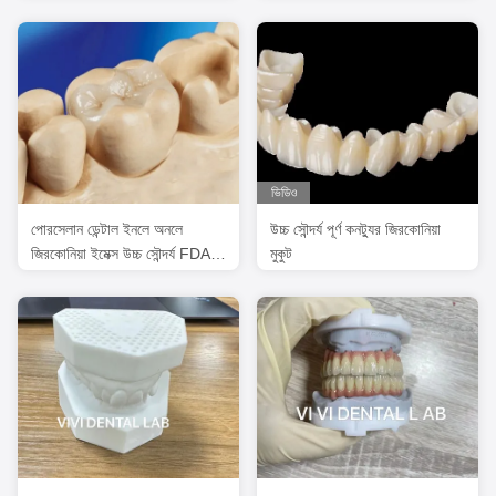
টাইটানিয়াম Abutments উপর
ভিডিও
পোরসেলান ডেন্টাল ইনলে অনলে
উচ্চ সৌন্দর্য পূর্ণ কনট্যুর জিরকোনিয়া
জিরকোনিয়া ইমেক্স উচ্চ সৌন্দর্য FDA
মুকুট
অনুমোদিত