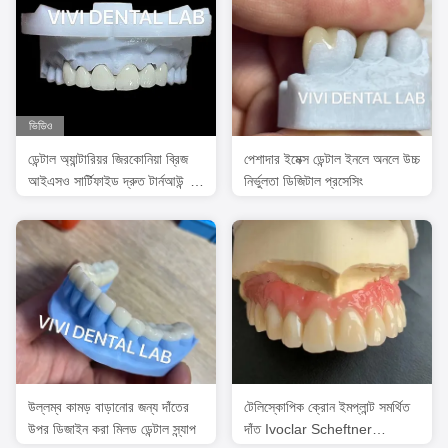
ভিডিও
ডেন্টাল অ্যান্টারিয়র জিরকোনিয়া ব্রিজ
পেশাদার ইমেক্স ডেন্টাল ইনলে অনলে উচ্চ
আইএসও সার্টিফাইড দ্রুত টার্নআউন্ড
নির্ভুলতা ডিজিটাল প্রসেসিং
সময়
উল্লম্ব কামড় বাড়ানোর জন্য দাঁতের
টেলিস্কোপিক ক্রোন ইমপ্লান্ট সমর্থিত
উপর ডিজাইন করা মিলড ডেন্টাল স্ন্যাপ
দাঁত Ivoclar Scheftner