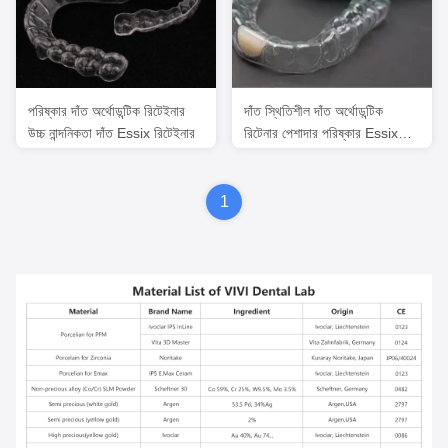
পরিষ্কার দাঁত অর্থোডন্টিক রিটেইনার
দাঁত স্থিতিশীল দাঁত অর্থোডন্টিক
উচ্চ নান্দনিকতা দাঁত Essix রিটেইনার
রিটেনার পেশাদার পরিষ্কার Essix
রিটেনার
1