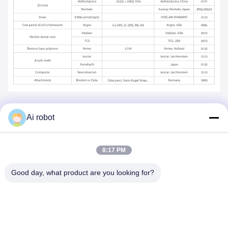
Ai robot
8:17 PM
VIVI DENTAI
LABORATORY
Good day, what product are you looking for?