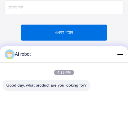
এখনই পাঠান
Ai robot
4:35 PM
VIVI DENTAI
LABORATORY
Good day, what product are you looking for?
ভিভিআই ডেন্টাল ল্যাব একটি উচ্চ স্তরের সম্পূর্ণ পরিষেবা ল্যাব যা চীনের শেনজেন