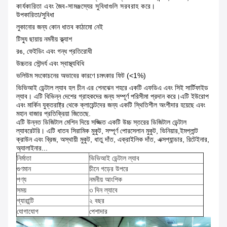
কার্যকারিতা এবং জৈব-সামঞ্জস্যের সুবিধাগুলি সরবরাহ করে।
উপকারিতা/সুবিধা
লুকানোর জন্য কোন ধাতব কাঠামো নেই
টিস্যু ছায়ায় নমনীয় ক্ল্যাশ
রঙ, ফেইডিং এবং গন্ধ প্রতিরোধী
উচ্চতর সৌন্দর্য এবং স্বাস্থ্যবিধি
ভলিউম সংকোচনের অভাবের কারণে চমৎকার ফিট (<1%)
ভিভিআই ডেন্টাল ল্যাব হল চীন এর শেনঝেন শহরে একটি এফডিএ এবং সিই সার্টিফাইড
ল্যাব। এটি বিভিন্ন দেশের গ্রাহকদের জন্য সম্পূর্ণ পরিসীমা প্রদান করে।এটি ইউরোপ
এবং মার্কিন যুক্তরাষ্ট্র থেকে ক্লায়েন্টদের জন্য একটি স্থিতিশীল অংশীদার হয়েছে এবং
মহান বাজার প্রতিক্রিয়া জিতেছে.
এটি উন্নত ডিজিটাল মেশিন দিয়ে সজ্জিত একটি উচ্চ স্তরের ডিজিটাল ডেন্টাল
ল্যাবরেটরি। এটি ধাতব সিরামিক মুকুট, সম্পূর্ণ পোরসেলান মুকুট, ভিনিয়ার,ইমপ্লান্ট
ক্রাউন এবং ব্রিজ, অস্থায়ী মুকুট, ধাতু দাঁত, এক্রাইলিক দাঁত, এক্সপ্যান্ডার, রিটেইনার,
অ্যালাইনার...
নির্মাতা
ভিভিআই ডেন্টাল ল্যাব
গুণমান
চীনে গড়ের উপরে
পণ্য
নমনীয় আংশিক
সময়
৩ দিন ল্যাবে
গ্যারান্টি
২ বছর
যোগাযোগ
পেশাদার