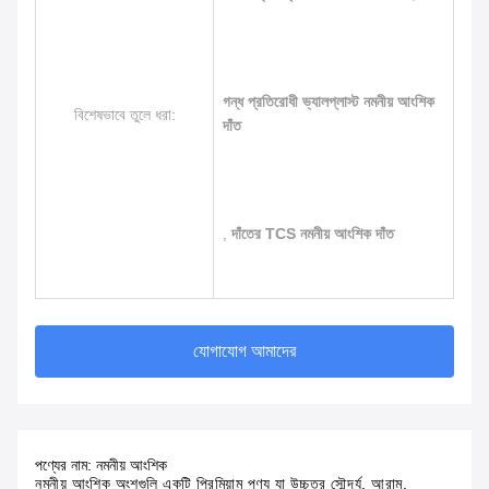
গন্ধ প্রতিরোধী ভ্যালপ্লাস্ট নমনীয় আংশিক
বিশেষভাবে তুলে ধরা:
দাঁত
,
দাঁতের TCS নমনীয় আংশিক দাঁত
যোগাযোগ আমাদের
পণ্যের নাম: নমনীয় আংশিক
নমনীয় আংশিক অংশগুলি একটি প্রিমিয়াম পণ্য যা উচ্চতর সৌন্দর্য, আরাম, 