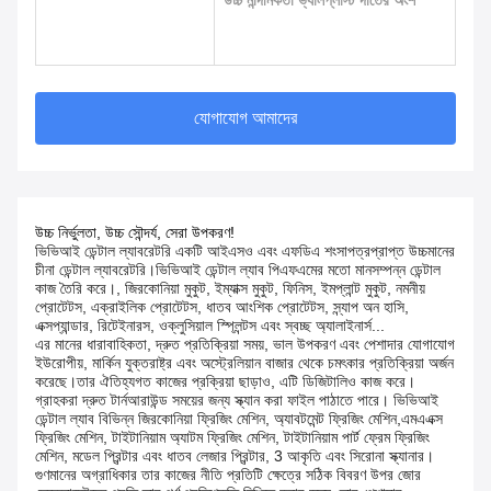
উচ্চ নান্দনিকতা ভ্যালপ্লাস্ট দাঁতের অংশ
যোগাযোগ আমাদের
উচ্চ নির্ভুলতা, উচ্চ সৌন্দর্য, সেরা উপকরণ!
ভিভিআই ডেন্টাল ল্যাবরেটরি একটি আইএসও এবং এফডিএ শংসাপত্রপ্রাপ্ত উচ্চমানের
চীনা ডেন্টাল ল্যাবরেটরি।ভিভিআই ডেন্টাল ল্যাব পিএফএমের মতো মানসম্পন্ন ডেন্টাল
কাজ তৈরি করে।, জিরকোনিয়া মুকুট, ইম্যাক্স মুকুট, ফিনিস, ইমপ্লান্ট মুকুট, নমনীয়
প্রোটেটস, এক্রাইলিক প্রোটেটস, ধাতব আংশিক প্রোটেটস, স্ন্যাপ অন হাসি,
এক্সপ্যান্ডার, রিটেইনারস, ওক্লুসিয়াল স্প্লিন্টস এবং স্বচ্ছ অ্যালাইনার্স...
এর মানের ধারাবাহিকতা, দ্রুত প্রতিক্রিয়া সময়, ভাল উপকরণ এবং পেশাদার যোগাযোগ
ইউরোপীয়, মার্কিন যুক্তরাষ্ট্র এবং অস্ট্রেলিয়ান বাজার থেকে চমৎকার প্রতিক্রিয়া অর্জন
করেছে।তার ঐতিহ্যগত কাজের প্রক্রিয়া ছাড়াও, এটি ডিজিটালিও কাজ করে।
গ্রাহকরা দ্রুত টার্নআরাউন্ড সময়ের জন্য স্ক্যান করা ফাইল পাঠাতে পারে। ভিভিআই
ডেন্টাল ল্যাব বিভিন্ন জিরকোনিয়া ফ্রিজিং মেশিন, অ্যাবটমেন্ট ফ্রিজিং মেশিন,এমএএক্স
ফ্রিজিং মেশিন, টাইটানিয়াম অ্যাটম ফ্রিজিং মেশিন, টাইটানিয়াম পার্ট ফ্রেম ফ্রিজিং
মেশিন, মডেল প্রিন্টার এবং ধাতব লেজার প্রিন্টার, 3 আকৃতি এবং সিরোনা স্ক্যানার।
গুণমানের অগ্রাধিকার তার কাজের নীতি প্রতিটি ক্ষেত্রে সঠিক বিবরণ উপর জোর