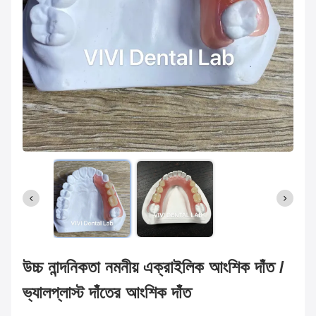
উচ্চ নান্দনিকতা নমনীয় এক্রাইলিক আংশিক দাঁত /
ভ্যালপ্লাস্ট দাঁতের আংশিক দাঁত