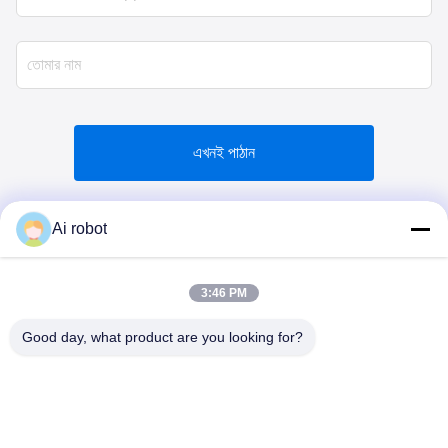
এখনই পাঠান
Ai robot
3:46 PM
VIVI DENTAI
LABORATORY
Good day, what product are you looking for?